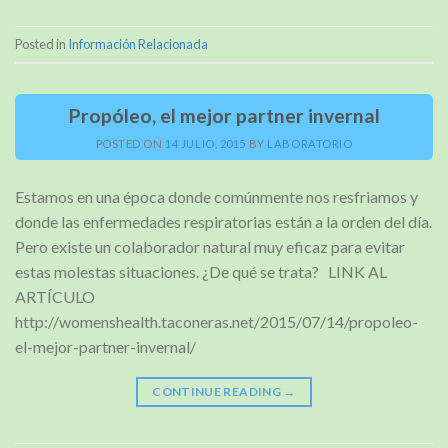
Posted in
Información Relacionada
Propóleo, el mejor partner invernal
POSTED ON
14 JULIO, 2015
BY
LABORATORIO
Estamos en una época donde comúnmente nos resfriamos y
donde las enfermedades respiratorias están a la orden del día.
Pero existe un colaborador natural muy eficaz para evitar
estas molestas situaciones. ¿De qué se trata? LINK AL
ARTÍCULO
http://womenshealth.taconeras.net/2015/07/14/propoleo-
el-mejor-partner-invernal/
CONTINUE READING
→