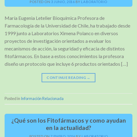
POSTED ON
3 JUNIO, 2016
BY
LABORATORIO
María Eugenia Letelier Bioquímica Profesora de
Farmacología de la Universidad de Chile, ha trabajado desde
1999 junto a Laboratorios Ximena Polanco en diversos
proyectos de investigación orientados a evaluar los
mecanismos de acción, la seguridad y eficacia de distintos
fitofármacos. En base a estos conocimientos la profesora
diseño un protocolo que incluye 6 productos orientados […]
CONTINUE READING
→
Posted in
Información Relacionada
¿Qué son los Fitofármacos y como ayudan
en la actualidad?
POSTED ON
7 ENERO, 2016
BY
LABORATORIO