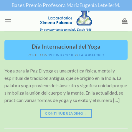
Skip
Bases Premio Profesora MariaEugenia LetelierM.
to
content
Día Internacional del Yoga
POSTED ON
19 JUNIO, 2018
BY
LABORATORIO
Yoga para la Paz El yoga es una práctica física, mental y
espiritual de tradición antigua, que se originó en la India. La
palabra yoga proviene del sánscrito y significa unidad porque
simboliza la unión del cuerpo y la mente. En la actualidad, se
practican varias formas de yoga y su éxito y el número […]
CONTINUE READING
→