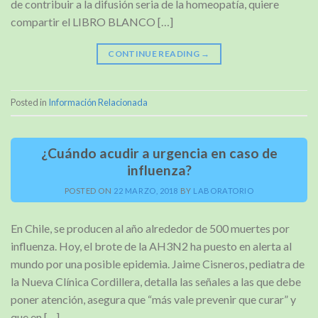
de contribuir a la difusión seria de la homeopatía, quiere
compartir el LIBRO BLANCO […]
CONTINUE READING
→
Posted in
Información Relacionada
¿Cuándo acudir a urgencia en caso de
influenza?
POSTED ON
22 MARZO, 2018
BY
LABORATORIO
En Chile, se producen al año alrededor de 500 muertes por
influenza. Hoy, el brote de la AH3N2 ha puesto en alerta al
mundo por una posible epidemia. Jaime Cisneros, pediatra de
la Nueva Clínica Cordillera, detalla las señales a las que debe
poner atención, asegura que “más vale prevenir que curar” y
que en […]