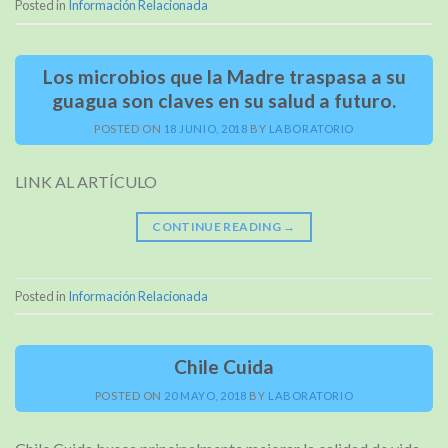
Posted in
Información Relacionada
Los microbios que la Madre traspasa a su
guagua son claves en su salud a futuro.
POSTED ON
18 JUNIO, 2018
BY
LABORATORIO
LINK AL ARTÍCULO
CONTINUE READING
→
Posted in
Información Relacionada
Chile Cuida
POSTED ON
20 MAYO, 2018
BY
LABORATORIO