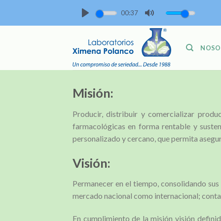
Skip
00:37
to
PLAY
MUTE
content
NOSO
Misión:
Producir, distribuir y comercializar prod
farmacológicas en forma rentable y sustent
personalizado y cercano, que permita asegura
Visión:
Permanecer en el tiempo, consolidando sus 
mercado nacional como internacional; conta
En cumplimiento de la misión visión defini