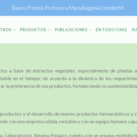
Bases Premio Profesora MariaEugenia LetelierM.
TROS
PRODUCTOS
PUBLICACIONES
EN TODO CHILE
SU
uctos a base de extractos vegetales, especialmente de plantas a
able en el tiempo; de acuerdo a la dinámica de los requerimien
r la preferencia de sus productos, fortaleciendo su sustentabilida
productos y el desarrollo de nuevos productos farmacéuticos y c
ndo con una empresa sólida, rentable y con un equipo humano capa
da, Laboratorios Ximena Polanco cuenta con un equipo multidiscip