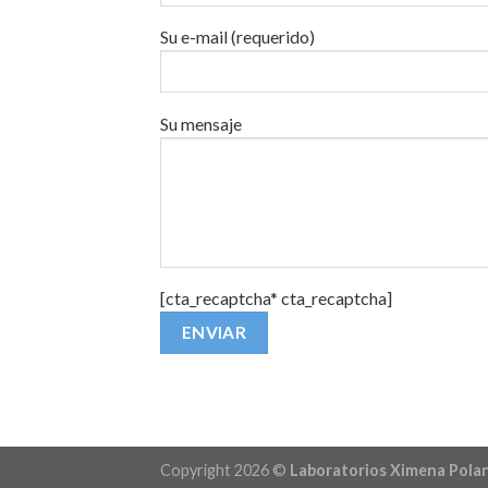
Su e-mail (requerido)
Su mensaje
[cta_recaptcha* cta_recaptcha]
Alternative:
Copyright 2026 ©
Laboratorios Ximena Pola