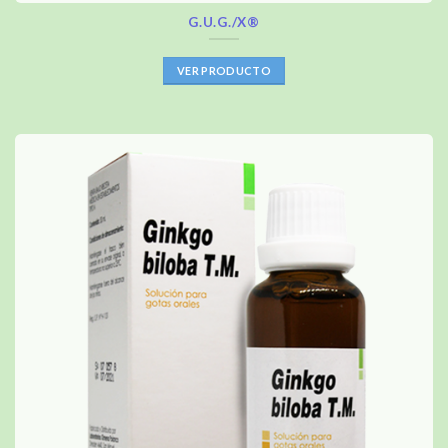
G.U.G./X®
VER PRODUCTO