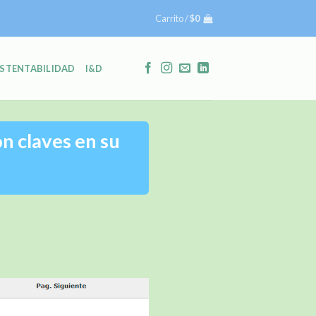
Carrito /
$
0
STENTABILIDAD
I&D
n claves en su