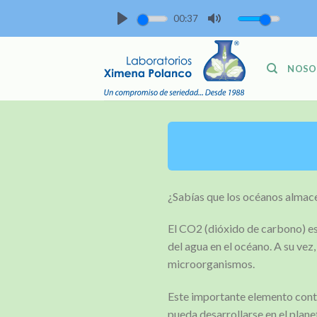
Skip
00:37
to
PLAY
MUTE
content
NOSO
¿Sabías que los océanos almace
El CO2 (dióxido de carbono) es
del agua en el océano. A su vez
microorganismos.
Este importante elemento contr
pueda desarrollarse en el plane