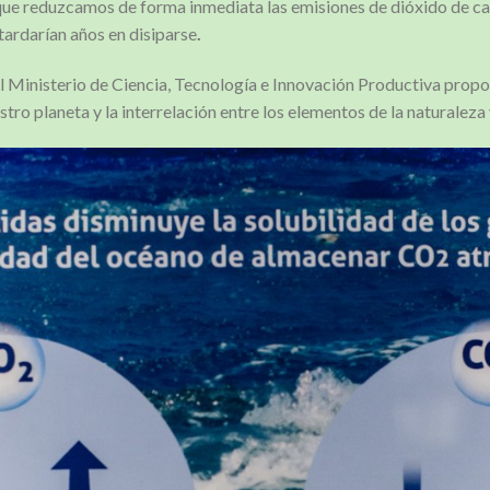
ue reduzcamos de forma inmediata las emisiones de dióxido de car
tardarían años en disiparse
.
l Ministerio de Ciencia, Tecnología e Innovación Productiva propo
ro planeta y la interrelación entre los elementos de la naturaleza