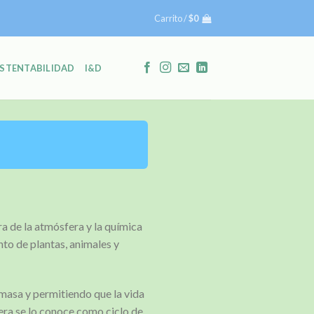
Carrito /
$
0
STENTABILIDAD
I&D
a de la atmósfera y la química
nto de plantas, animales y
masa y permitiendo que la vida
fera se lo conoce como ciclo de