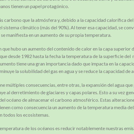
céanos tienen un papel protagónico.
s carbono que la atmósfera y, debido a la capacidad calorífica de
el sistema climático (más del 90%). Al tener esa capacidad, se conv
e se manifiesta en un aumento de su propia temperatura.
n que hubo un aumento del contenido de calor en la capa superior 
n que desde 1982 hasta la fecha la temperatura de la superficie de
aumento tiene una gran importancia dado que impacta en la capac
inuye la solubilidad del gas en agua y se reduce la capacidad de 
ne múltiples consecuencias, entre otras, la expansión del agua que
ye al derretimiento de glaciares y capas polares. Esto a su vez gen
el océano de almacenar el carbono atmosférico. Estas alteracion
, tienen como consecuencia un aumento de la temperatura media de
en todos los ecosistemas.
 temperatura de los océanos es reducir notablemente nuestras emis