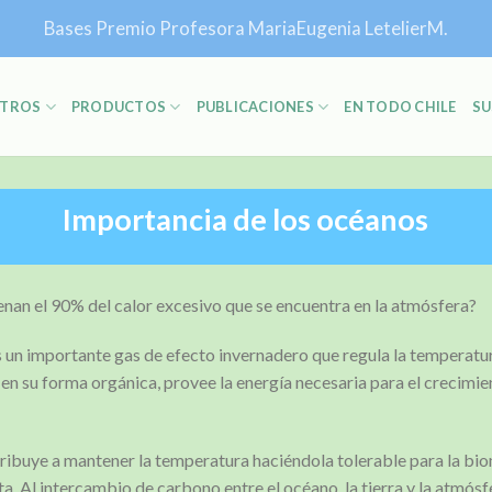
Bases Premio Profesora MariaEugenia LetelierM.
TROS
PRODUCTOS
PUBLICACIONES
EN TODO CHILE
SU
Importancia de los océanos
nan el 90% del calor excesivo que se encuentra en la atmósfera?
 un importante gas de efecto invernadero que regula la temperatur
, en su forma orgánica, provee la energía necesaria para el crecimie
ibuye a mantener la temperatura haciéndola tolerable para la bio
ta. Al intercambio de carbono entre el océano, la tierra y la atmós