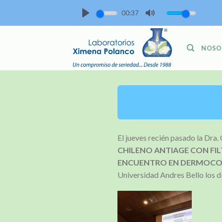
Skip
00:37
to
PLAY
MUTE
content
NOSO
El jueves recién pasado la Dra.
CHILENO ANTIAGE CON FI
ENCUENTRO EN DERMOCOS
Universidad Andres Bello los d