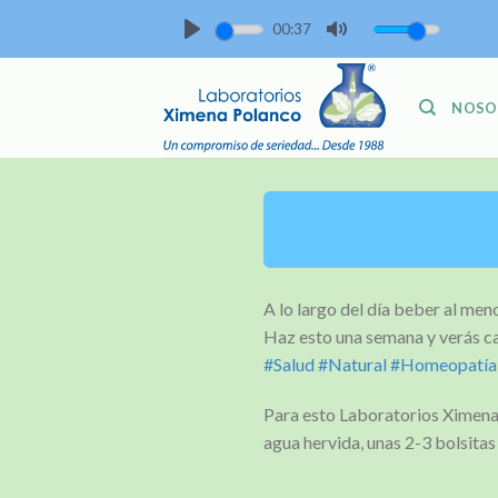
Skip
00:37
to
PLAY
MUTE
content
NOSO
A lo largo del día beber al men
Haz esto una semana y verás ca
#Salud
#Natural
#Homeopatía
Para esto Laboratorios Ximena
agua hervida, unas 2-3 bolsitas