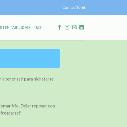
Carrito /
$
0
STENTABILIDAD
I&D
r a tener sed para hidratarse.
omar frio. Dejar reposar con
efrescarse!!