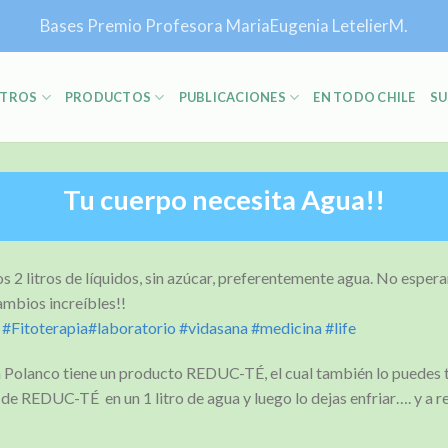
Bases Premio Profesora MariaEugenia LetelierM.
TROS
PRODUCTOS
PUBLICACIONES
EN TODO CHILE
SU
Tu cuerpo necesita Agua!!
os 2 litros de líquidos, sin azúcar, preferentemente agua. No espera
mbios increíbles!!
#Fitoterapia
#laboratorio
#vidasana
#medicina
#life
 Polanco tiene un producto REDUC-TÉ, el cual también lo puedes t
 de REDUC-TÉ en un 1 litro de agua y luego lo dejas enfriar…. y a r