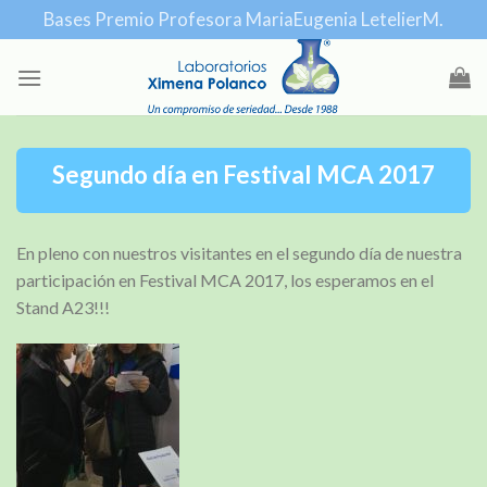
Skip
Bases Premio Profesora MariaEugenia LetelierM.
to
content
Segundo día en Festival MCA 2017
En pleno con nuestros visitantes en el segundo día de nuestra
participación en Festival MCA 2017, los esperamos en el
Stand A23!!!