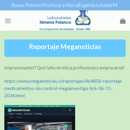
Skip
Bases Premio Profesora MariaEugenia LetelierM.
to
content
Reportaje Meganoticias
Impresionante!! Qué falta de ética profesional y empresarial!
https://www.meganoticias.cl/reportajes/464858-reportaje-
medicamentos-sin-control-megainvestiga-brk-06-11-
2024.html