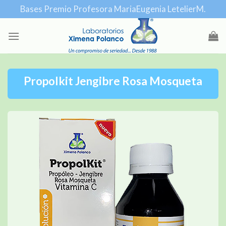
Skip
Bases Premio Profesora MariaEugenia LetelierM.
to
content
Propolkit Jengibre Rosa Mosqueta