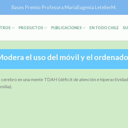
Bases Premio Profesora MariaEugenia LetelierM.
TROS
PRODUCTOS
PUBLICACIONES
EN TODO CHILE
SU
odera el uso del móvil y el ordenad
tu cerebro en una mente TDAH (déficit de atención e hiperactividad
milia).