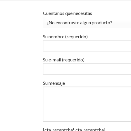
Cuentanos que necesitas
Su nombre (requerido)
Su e-mail (requerido)
Su mensaje
[cta_recaptcha* cta_recaptcha]