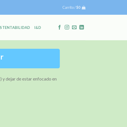
Carrito /
$
0
STENTABILIDAD
I&D
or
) y dejar de estar enfocado en