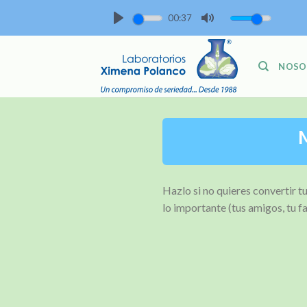
Skip
00:37
to
PLAY
MUTE
content
NOSO
M
Hazlo si no quieres convertir 
lo importante (tus amigos, tu fa