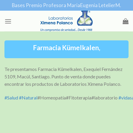
Skip
Bases Premio Profesora MariaEugenia LetelierM.
to
content
Farmacia Kümelkalen,
Te presentamos Farmacia Kümelkalen, Exequiel Fernández
5109, Macúl, Santiago. Punto de venta donde puedes
encontrar los productos de Laboratorios Ximena Polanco.
#
Salud
#
Natural
#Homeopatía#Fitoterapia#laboratorio
#
vidas