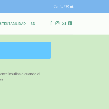
Carrito /
$
0
STENTABILIDAD
I&D
ente insulina o cuando el
es: