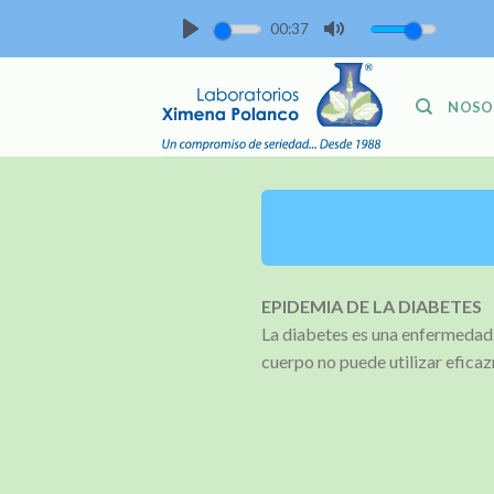
Skip
00:37
to
PLAY
MUTE
content
NOSO
EPIDEMIA DE LA DIABETES
La diabetes es una enfermedad 
cuerpo no puede utilizar eficaz