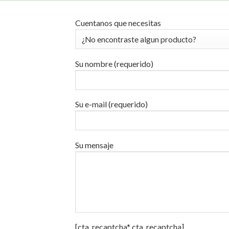
Cuentanos que necesitas
Su nombre (requerido)
Su e-mail (requerido)
Su mensaje
[cta_recaptcha* cta_recaptcha]