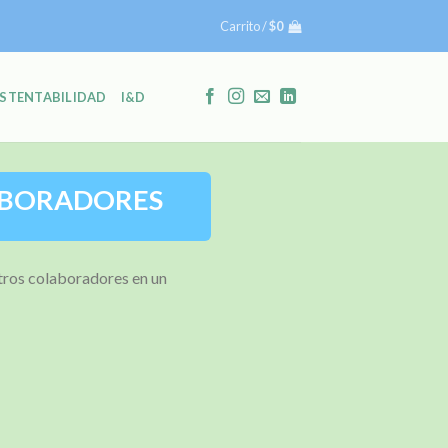
Carrito /
$
0
STENTABILIDAD
I&D
LABORADORES
tros colaboradores en un