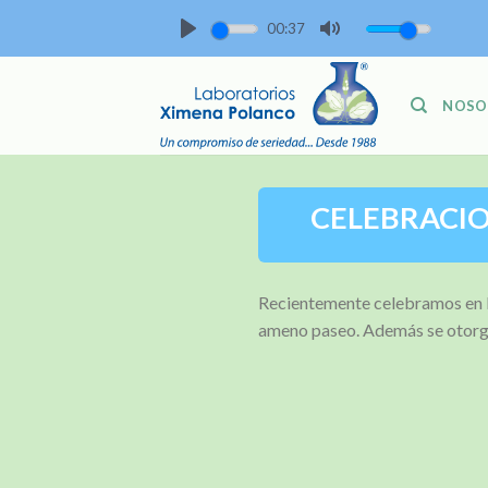
Skip
00:37
to
PLAY
MUTE
content
NOSO
CELEBRACIO
Recientemente celebramos en la
ameno paseo. Además se otorga