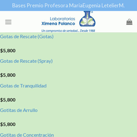
Skip
Bases Premio Profesora MariaEugenia LetelierM.
to
content
Gotas de Rescate (Gotas)
$
5,800
Gotas de Rescate (Spray)
$
5,800
Gotas de Tranquilidad
$
5,800
Gotitas de Arrullo
$
5,800
Gotitas de Concentración