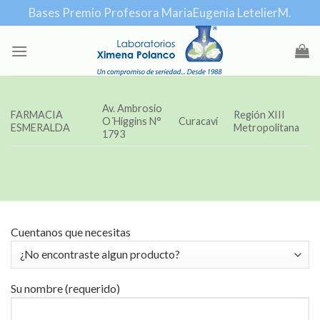
Skip
Bases Premio Profesora MariaEugenia LetelierM.
to
content
Av. Ambrosio
FARMACIA
Región XIII
O´Higgins N°
Curacaví
ESMERALDA
Metropolitana
1793
Cuentanos que necesitas
Su nombre (requerido)