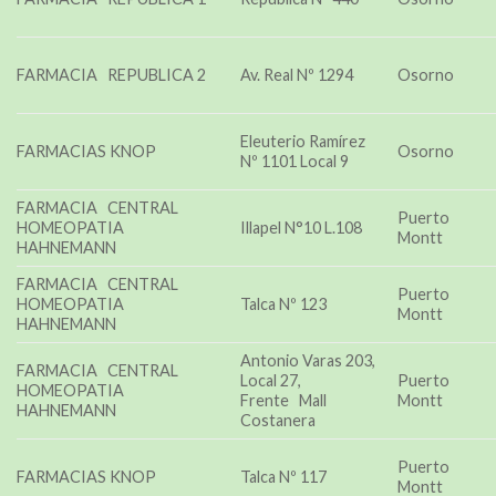
FARMACIA REPUBLICA 2
Av. Real Nº 1294
Osorno
Eleuterio Ramírez
FARMACIAS KNOP
Osorno
Nº 1101 Local 9
FARMACIA CENTRAL
Puerto
HOMEOPATIA
Illapel N°10 L.108
Montt
HAHNEMANN
FARMACIA CENTRAL
Puerto
HOMEOPATIA
Talca Nº 123
Montt
HAHNEMANN
Antonio Varas 203,
FARMACIA CENTRAL
Local 27,
Puerto
HOMEOPATIA
Frente Mall
Montt
HAHNEMANN
Costanera
Puerto
FARMACIAS KNOP
Talca Nº 117
Montt