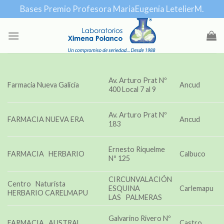
Skip
Bases Premio Profesora MariaEugenia LetelierM.
to
content
Av. Arturo Prat Nº
Farmacia Nueva Galicia
Ancud
400 Local 7 al 9
Av. Arturo Prat Nº
FARMACIA NUEVA ERA
Ancud
183
Ernesto Riquelme
FARMACIA HERBARIO
Calbuco
Nº 125
CIRCUNVALACIÓN
Centro Naturista
ESQUINA
Carlemapu
HERBARIO CARELMAPU
LAS PALMERAS
Galvarino Rivero Nº
FARMACIA AUSTRAL
Castro