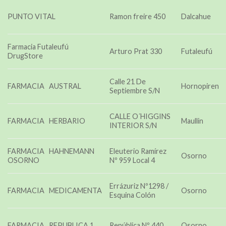
PUNTO VITAL
Ramon freire 450
Dalcahue
Farmacia Futaleufú
Arturo Prat 330
Futaleufú
DrugStore
Calle 21 De
FARMACIA AUSTRAL
Hornopiren
Septiembre S/N
CALLE O´HIGGINS
FARMACIA HERBARIO
Maullin
INTERIOR S/N
FARMACIA HAHNEMANN
Eleuterio Ramírez
Osorno
OSORNO
Nº 959 Local 4
Errázuriz Nº1298 /
FARMACIA MEDICAMENTA
Osorno
Esquina Colón
FARMACIA REPUBLICA 1
República Nº 440
Osorno