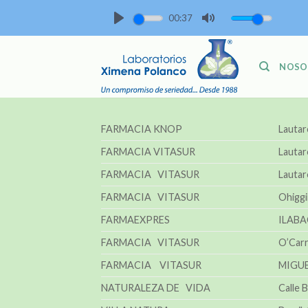
Skip
00:37
to
PLAY
MUTE
content
NOSO
FARMACIA KNOP
Lautar
FARMACIA VITASUR
Lautar
FARMACIA VITASUR
Lautar
FARMACIA VITASUR
Ohiggi
FARMAEXPRES
ILABA
FARMACIA VITASUR
O’Carr
FARMACIA VITASUR
MIGUE
NATURALEZA DE VIDA
Calle 