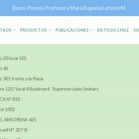
Bases Premio Profesora MariaEugenia LetelierM.
TROS
PRODUCTOS
PUBLICACIONES
EN TODO CHILE
SU
o 20 local 101
o 40
o 301 frente a la Plaza
ns 1257 local 4 Boulevard Supermercado Unimarc
CA Nº 810
ol 1002
L ANSORENA 425
Brasil N° 327-B