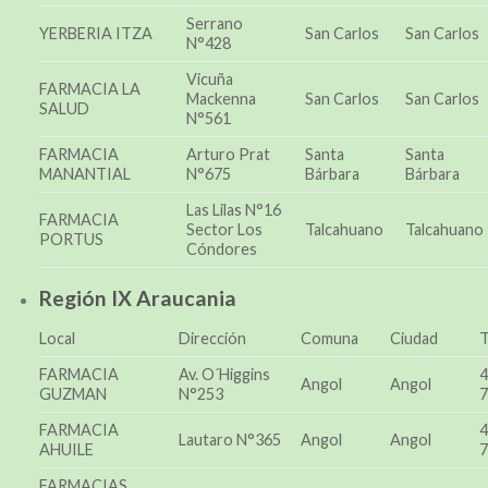
Serrano
YERBERIA ITZA
San Carlos
San Carlos
N°428
Vicuña
FARMACIA LA
Mackenna
San Carlos
San Carlos
SALUD
N°561
FARMACIA
Arturo Prat
Santa
Santa
MANANTIAL
N°675
Bárbara
Bárbara
Las Lilas N°16
FARMACIA
Sector Los
Talcahuano
Talcahuano
PORTUS
Cóndores
Región IX Araucania
Local
Dirección
Comuna
Ciudad
T
FARMACIA
Av. O´Higgins
4
Angol
Angol
GUZMAN
N°253
7
FARMACIA
4
Lautaro N°365
Angol
Angol
AHUILE
7
FARMACIAS