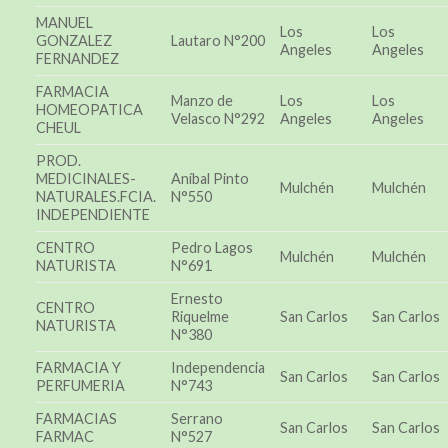
MANUEL
Los
Los
GONZALEZ
Lautaro N°200
Angeles
Angeles
FERNANDEZ
FARMACIA
Manzo de
Los
Los
HOMEOPATICA
Velasco N°292
Angeles
Angeles
CHEUL
PROD.
MEDICINALES-
Aníbal Pinto
Mulchén
Mulchén
NATURALES.FCIA.
N°550
INDEPENDIENTE
CENTRO
Pedro Lagos
Mulchén
Mulchén
NATURISTA
N°691
Ernesto
CENTRO
Riquelme
San Carlos
San Carlos
NATURISTA
N°380
FARMACIA Y
Independencia
San Carlos
San Carlos
PERFUMERIA
N°743
FARMACIAS
Serrano
San Carlos
San Carlos
FARMAC
N°527