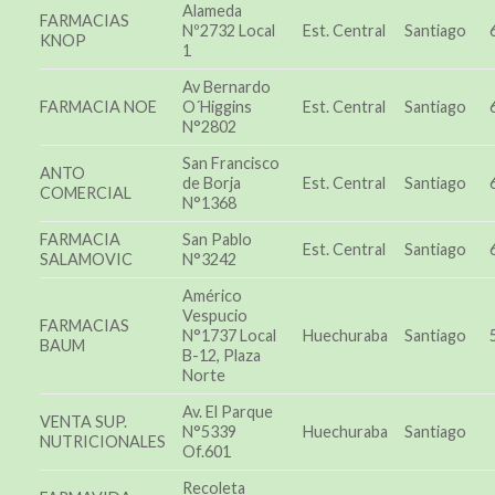
Alameda
FARMACIAS
Nº2732 Local
Est. Central
Santiago
KNOP
1
Av Bernardo
FARMACIA NOE
O´Higgins
Est. Central
Santiago
N°2802
San Francisco
ANTO
de Borja
Est. Central
Santiago
COMERCIAL
N°1368
FARMACIA
San Pablo
Est. Central
Santiago
SALAMOVIC
N°3242
Américo
Vespucio
FARMACIAS
N°1737 Local
Huechuraba
Santiago
BAUM
B-12, Plaza
Norte
Av. El Parque
VENTA SUP.
N°5339
Huechuraba
Santiago
NUTRICIONALES
Of.601
Recoleta