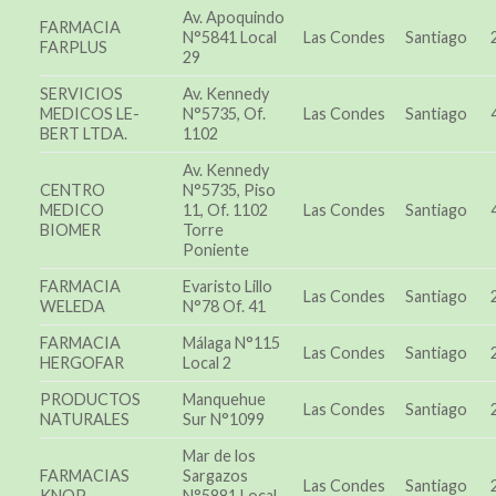
Av. Apoquindo
FARMACIA
N°5841 Local
Las Condes
Santiago
FARPLUS
29
SERVICIOS
Av. Kennedy
MEDICOS LE-
N°5735, Of.
Las Condes
Santiago
BERT LTDA.
1102
Av. Kennedy
CENTRO
N°5735, Piso
MEDICO
11, Of. 1102
Las Condes
Santiago
BIOMER
Torre
Poniente
FARMACIA
Evaristo Lillo
Las Condes
Santiago
WELEDA
N°78 Of. 41
FARMACIA
Málaga N°115
Las Condes
Santiago
HERGOFAR
Local 2
PRODUCTOS
Manquehue
Las Condes
Santiago
NATURALES
Sur N°1099
Mar de los
FARMACIAS
Sargazos
Las Condes
Santiago
KNOP
N°5881 Local