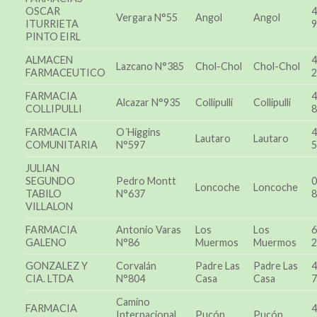
OSCAR
4
Vergara N°55
Angol
Angol
ITURRIETA
9
PINTO EIRL
ALMACEN
4
Lazcano N°385
Chol-Chol
Chol-Chol
FARMACEUTICO
2
FARMACIA
4
Alcazar N°935
Collipulli
Collipulli
COLLIPULLI
8
FARMACIA
O´Higgins
4
Lautaro
Lautaro
COMUNITARIA
N°597
5
JULIAN
SEGUNDO
Pedro Montt
0
Loncoche
Loncoche
TABILO
N°637
8
VILLALON
FARMACIA
Antonio Varas
Los
Los
6
GALENO
N°86
Muermos
Muermos
2
GONZALEZ Y
Corvalán
Padre Las
Padre Las
4
CIA. LTDA
N°804
Casa
Casa
7
Camino
FARMACIA
4
Internacional
Pucón
Pucón