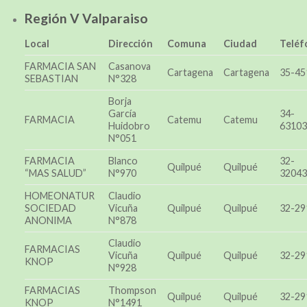
Región V Valparaiso
Local
Dirección
Comuna
Ciudad
Teléf
FARMACIA SAN
Casanova
Cartagena
Cartagena
35-45
SEBASTIAN
N°328
Borja
García
34-
FARMACIA
Catemu
Catemu
Huidobro
63103
N°051
FARMACIA
Blanco
32-
Quilpué
Quilpué
“MAS SALUD”
N°970
32043
HOMEONATUR
Claudio
SOCIEDAD
Vicuña
Quilpué
Quilpué
32-29
ANONIMA
N°878
Claudio
FARMACIAS
Vicuña
Quilpué
Quilpué
32-29
KNOP
N°928
FARMACIAS
Thompson
Quilpué
Quilpué
32-29
KNOP
N°1491