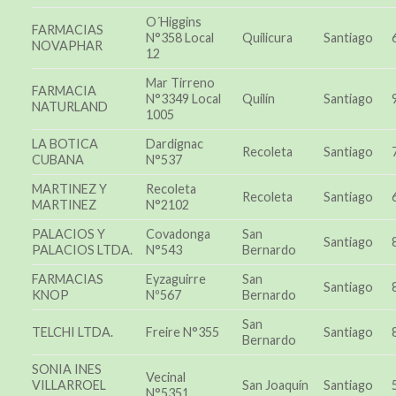
O´Higgins
FARMACIAS
N°358 Local
Quilicura
Santiago
NOVAPHAR
12
Mar Tirreno
FARMACIA
N°3349 Local
Quilín
Santiago
NATURLAND
1005
LA BOTICA
Dardignac
Recoleta
Santiago
CUBANA
N°537
MARTINEZ Y
Recoleta
Recoleta
Santiago
MARTINEZ
N°2102
PALACIOS Y
Covadonga
San
Santiago
PALACIOS LTDA.
N°543
Bernardo
FARMACIAS
Eyzaguirre
San
Santiago
KNOP
Nº567
Bernardo
San
TELCHI LTDA.
Freire N°355
Santiago
Bernardo
SONIA INES
Vecinal
VILLARROEL
San Joaquín
Santiago
N°5351