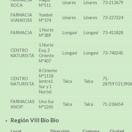
Linares
Linares
73-213679
ROCA
N°511
FARMACIA
Yumbel
Linares
Linares
73-227224
VIANKOSS
N°374
1 Norte
FARMACIA
Longaví
Longaví
73-411828
N°389
1 Norte
CENTRO
Esq. 2
Longaví
Longaví
73-740245
NATURISTA
Oriente
N°407
8 Oriente
N°1118
CENTRO
71-
(entre1
Talca
Talca
NATURISTA
287597/21390
Sur y 1
Norte)
FARMACIAS
Uno Sur
Talca
Talca
71-236654
KNOP
N°1265
Región VIII Bío Bío
Local
Dirección
Comuna
Ciudad