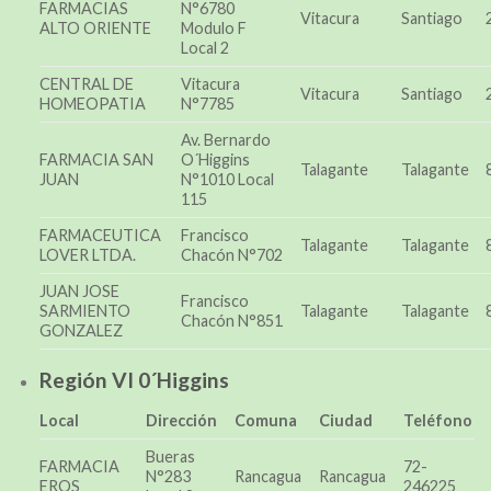
FARMACIAS
N°6780
Vitacura
Santiago
ALTO ORIENTE
Modulo F
Local 2
CENTRAL DE
Vitacura
Vitacura
Santiago
HOMEOPATIA
N°7785
Av. Bernardo
FARMACIA SAN
O´Higgins
Talagante
Talagante
JUAN
N°1010 Local
115
FARMACEUTICA
Francisco
Talagante
Talagante
LOVER LTDA.
Chacón N°702
JUAN JOSE
Francisco
SARMIENTO
Talagante
Talagante
Chacón N°851
GONZALEZ
Región VI 0´Higgins
Local
Dirección
Comuna
Ciudad
Teléfono
Bueras
FARMACIA
72-
N°283
Rancagua
Rancagua
EROS
246225