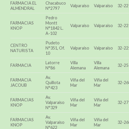
FARMACIA EL
Chacabuco
Valparaiso
Valparaiso
32-22
ALMENDRAL
N°2797
Pedro
FARMACIAS
Montt
Valparaiso
Valparaiso
32-22
KNOP
N°1842 L.
A-102
Pudeto
CENTRO
N°351, Of.
Valparaiso
Valparaiso
32-22
NATURISTA
10
Latorre
Villa
Villa
FARMACIA
32-25
N°86
Alemana
Alemana
Av.
FARMACIA
Viña del
Viña del
Quillota
32-26
JACOUB
Mar
Mar
N°423
Av.
FARMACIAS
Viña del
Viña del
Valparaíso
32-27
KNOP
Mar
Mar
N°329
Av.
FARMACIAS
Viña del
Viña del
Valparaíso
32-26
KNOP
Mar
Mar
N°622