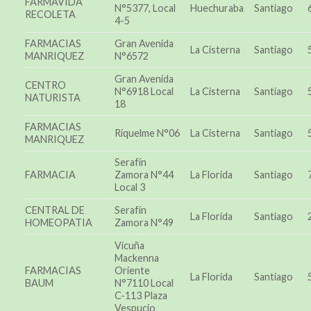
FARMAVIDA
N°5377, Local
Huechuraba
Santiago
RECOLETA
4-5
FARMACIAS
Gran Avenida
La Cisterna
Santiago
MANRIQUEZ
N°6572
Gran Avenida
CENTRO
N°6918 Local
La Cisterna
Santiago
NATURISTA
18
FARMACIAS
Riquelme N°06
La Cisterna
Santiago
MANRIQUEZ
Serafín
FARMACIA
Zamora N°44
La Florida
Santiago
Local 3
CENTRAL DE
Serafín
La Florida
Santiago
HOMEOPATIA
Zamora N°49
Vicuña
Mackenna
FARMACIAS
Oriente
La Florida
Santiago
BAUM
N°7110 Local
C-113 Plaza
Vespucio