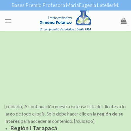
Skip
Bases Premio Profesora MariaEugenia LetelierM.
to
content
[cuidado] A continuación nuestra extensa lista de clientes a lo
largo de todo el país. Solo debe hacer clic en la
región de su
interés
para acceder al contenido. [/cuidado]
Región I Tarapacá