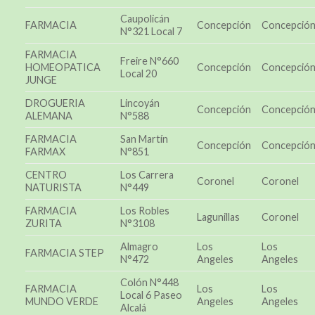
Caupolicán
FARMACIA
Concepción
Concepció
N°321 Local 7
FARMACIA
Freire N°660
HOMEOPATICA
Concepción
Concepció
Local 20
JUNGE
DROGUERIA
Lincoyán
Concepción
Concepció
ALEMANA
N°588
FARMACIA
San Martín
Concepción
Concepció
FARMAX
N°851
CENTRO
Los Carrera
Coronel
Coronel
NATURISTA
N°449
FARMACIA
Los Robles
Lagunillas
Coronel
ZURITA
N°3108
Almagro
Los
Los
FARMACIA STEP
N°472
Angeles
Angeles
Colón N°448
FARMACIA
Los
Los
Local 6 Paseo
MUNDO VERDE
Angeles
Angeles
Alcalá