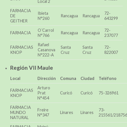
Local 2
FARMACIA
Ibieta
72-
DE
Rancagua
Rancagua
N°260
643299
GEITHER
O´Carrol
72-
FARMACIA
Rancagua
Rancagua
N°766
237077
Rafael
FARMACIAS
Santa
Santa
72-
Casanova
KNOP
Cruz
Cruz
822007
N°222-A
Región VII Maule
Local
Dirección
Comuna
Ciudad
Teléfono
Arturo
FARMACIAS
Prat
Curicó
Curicó
75-326961
KNOP
N°454
FARMACIA
Freire
73-
MUNDO
Linares
Linares
N°347
215561/21875
NATURAL
FARMACIA
Maipú