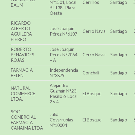
N°1501, Local
Cerrillos
Santiago
BAUM
Bt.138- Plaza
Oeste
RICARDO
ALBERTO
José Joaquín
Cerro Navia
Santiago
AGUILERA
Pérez N°6107
FIERRO
ROBERTO
José Joaquín
BENAVIDES
Pérez N°7064
Cerro Navia
Santiago
ROJAS
– A
FARMACIA
Independencia
Conchalí
Santiago
BELEN
N°3879
Alejandro
NATURAL
Guzmán N°23
COMMERCE
El Bosque
Santiago
Pasillo 6, Local
LTDA.
2 y 4
SOC.
Julio
COMERCIAL
Covarrubias
El Bosque
Santiago
FARMACIA
N°10004
CANAIMA LTDA