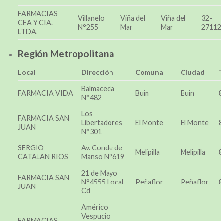
FARMACIAS
Villanelo
Viña del
Viña del
32-
CEA Y CIA.
N°255
Mar
Mar
27112
LTDA.
Región Metropolitana
Local
Dirección
Comuna
Ciudad
Balmaceda
FARMACIA VIDA
Buin
Buin
N°482
Los
FARMACIA SAN
Libertadores
El Monte
El Monte
JUAN
N°301
SERGIO
Av. Conde de
Melipilla
Melipilla
CATALAN RIOS
Manso N°619
21 de Mayo
FARMACIA SAN
N°4555 Local
Peñaflor
Peñaflor
JUAN
Cd
Américo
Vespucio
FARMACIAS