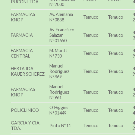
PUCON LTDA.
4
N°2000
FARMACIAS
Av. Alemania
4
Temuco
Temuco
KNOP
N°0888
2
Av. Francisco
4
FARMACIA
Salazar
Temuco
Temuco
3
N°01650
FARMACIA
M. Montt
4
Temuco
Temuco
CENTRAL
N°730
9
Manuel
HERTA IDA
4
Rodriguez
Temuco
Temuco
KAUER SCHEREZ
9
N°869
Manuel
FARMACIAS
4
Rodriguez
Temuco
Temuco
KNOP
2
N°961
O´Higgins
4
POLICLINICO
Temuco
Temuco
N°01449
4
GARCIA Y CIA.
4
Pinto N°11
Temuco
Temuco
TDA.
2