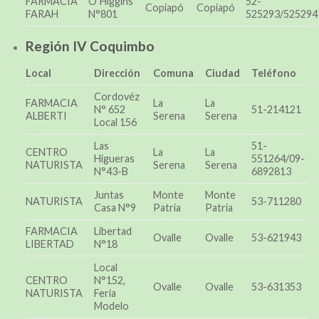
FARMACIA
O´Higgins
52-
Copiapó
Copiapó
FARAH
N°801
525293/525294
Región IV Coquimbo
Local
Dirección
Comuna
Ciudad
Teléfono
Cordovéz
FARMACIA
La
La
N° 652
51-214121
ALBERTI
Serena
Serena
Local 156
Las
51-
CENTRO
La
La
Higueras
551264/09-
NATURISTA
Serena
Serena
N°43-B
6892813
Juntas
Monte
Monte
NATURISTA
53-711280
Casa N°9
Patria
Patria
FARMACIA
Libertad
Ovalle
Ovalle
53-621943
LIBERTAD
N°18
Local
CENTRO
N°152,
Ovalle
Ovalle
53-631353
NATURISTA
Feria
Modelo