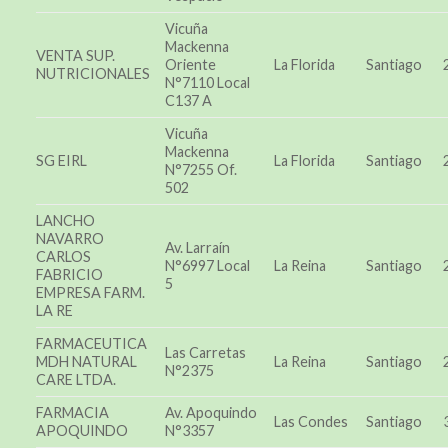
Vicuña
Mackenna
VENTA SUP.
Oriente
La Florida
Santiago
NUTRICIONALES
N°7110 Local
C137 A
Vicuña
Mackenna
SG EIRL
La Florida
Santiago
N°7255 Of.
502
LANCHO
NAVARRO
Av. Larraín
CARLOS
N°6997 Local
La Reina
Santiago
FABRICIO
5
EMPRESA FARM.
LA RE
FARMACEUTICA
Las Carretas
MDH NATURAL
La Reina
Santiago
N°2375
CARE LTDA.
FARMACIA
Av. Apoquindo
Las Condes
Santiago
APOQUINDO
N°3357