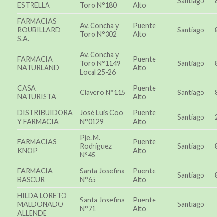
Santiago
ESTRELLA
Toro N°180
Alto
FARMACIAS
Av. Concha y
Puente
ROUBILLARD
Santiago
Toro N°302
Alto
S.A.
Av. Concha y
FARMACIA
Puente
Toro N°1149
Santiago
NATURLAND
Alto
Local 25-26
CASA
Puente
Clavero N°115
Santiago
NATURISTA
Alto
DISTRIBUIDORA
José Luis Coo
Puente
Santiago
Y FARMACIA
N°0129
Alto
Pje. M.
FARMACIAS
Puente
Rodríguez
Santiago
KNOP
Alto
Nº45
FARMACIA
Santa Josefina
Puente
Santiago
BASCUR
N°65
Alto
HILDA LORETO
Santa Josefina
Puente
MALDONADO
Santiago
N°71
Alto
ALLENDE