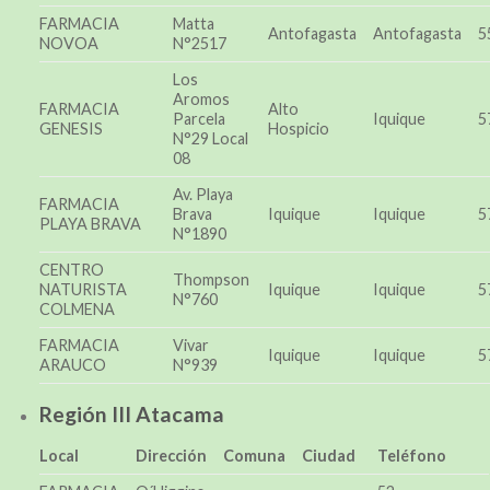
FARMACIA
Matta
Antofagasta
Antofagasta
5
NOVOA
N°2517
Los
Aromos
FARMACIA
Alto
Parcela
Iquique
5
GENESIS
Hospicio
N°29 Local
08
Av. Playa
FARMACIA
Brava
Iquique
Iquique
5
PLAYA BRAVA
N°1890
CENTRO
Thompson
NATURISTA
Iquique
Iquique
5
N°760
COLMENA
FARMACIA
Vivar
Iquique
Iquique
5
ARAUCO
N°939
Región III Atacama
Local
Dirección
Comuna
Ciudad
Teléfono