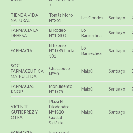
7
TIENDA VIDA
Tomás Moro
Las Condes
Santiago
NATURAL
N°261
FARMACIA LA
El Rodeo
Lo
Santiago
DEHESA
N°13400
Barnechea
El Espino
Lo
FARMACIA
N°1949 Locla
Santiago
Barnechea
101
SOC.
Chacabuco
FARMACEUTICA
Maipú
Santiago
N°50
MAIPU LTDA.
FARMACIAS
Monumento
Maipú
Santiago
KNOP
N°1909
Plaza El
VICENTE
Filodendro
GUTIERREZ Y
N°1820,
Maipú
Santiago
OTRA
Ciudad
Satélite
FARMACIA
Irarrázaval