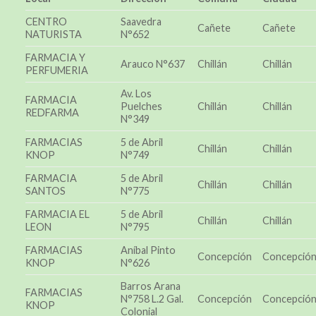
CENTRO
Saavedra
Cañete
Cañete
NATURISTA
N°652
FARMACIA Y
Arauco N°637
Chillán
Chillán
PERFUMERIA
Av. Los
FARMACIA
Puelches
Chillán
Chillán
REDFARMA
N°349
FARMACIAS
5 de Abril
Chillán
Chillán
KNOP
N°749
FARMACIA
5 de Abril
Chillán
Chillán
SANTOS
N°775
FARMACIA EL
5 de Abril
Chillán
Chillán
LEON
N°795
FARMACIAS
Aníbal Pinto
Concepción
Concepció
KNOP
N°626
Barros Arana
FARMACIAS
N°758 L.2 Gal.
Concepción
Concepció
KNOP
Colonial