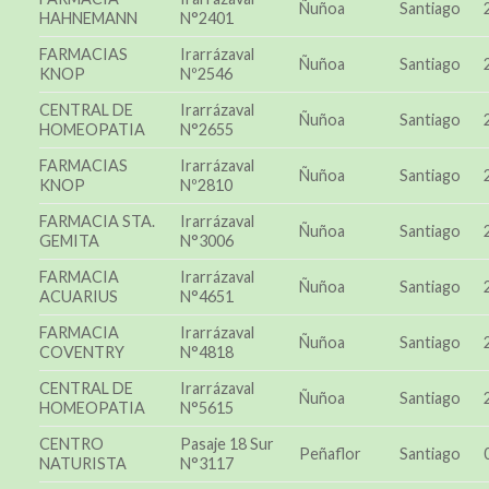
Ñuñoa
Santiago
HAHNEMANN
N°2401
FARMACIAS
Irarrázaval
Ñuñoa
Santiago
KNOP
Nº2546
CENTRAL DE
Irarrázaval
Ñuñoa
Santiago
HOMEOPATIA
N°2655
FARMACIAS
Irarrázaval
Ñuñoa
Santiago
KNOP
Nº2810
FARMACIA STA.
Irarrázaval
Ñuñoa
Santiago
GEMITA
N°3006
FARMACIA
Irarrázaval
Ñuñoa
Santiago
ACUARIUS
N°4651
FARMACIA
Irarrázaval
Ñuñoa
Santiago
COVENTRY
N°4818
CENTRAL DE
Irarrázaval
Ñuñoa
Santiago
HOMEOPATIA
N°5615
CENTRO
Pasaje 18 Sur
Peñaflor
Santiago
NATURISTA
N°3117