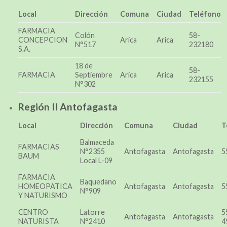
Local
Dirección
Comuna
Ciudad
Teléfono
FARMACIA
Colón
58-
CONCEPCION
Arica
Arica
N°517
232180
S.A.
18 de
58-
FARMACIA
Septiembre
Arica
Arica
232155
N°302
Región II Antofagasta
Local
Dirección
Comuna
Ciudad
T
Balmaceda
FARMACIAS
N°2355
Antofagasta
Antofagasta
5
BAUM
Local L-09
FARMACIA
Baquedano
HOMEOPATICA
Antofagasta
Antofagasta
5
N°909
Y NATURISMO
CENTRO
Latorre
5
Antofagasta
Antofagasta
NATURISTA
N°2410
4