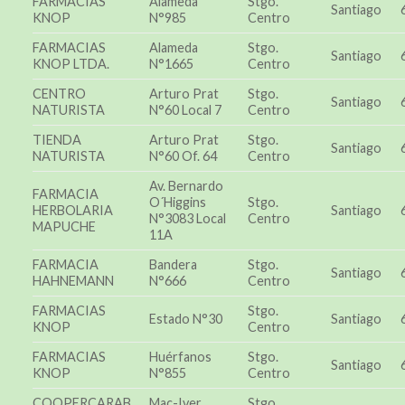
FARMACIAS
Alameda
Stgo.
Santiago
KNOP
N°985
Centro
FARMACIAS
Alameda
Stgo.
Santiago
KNOP LTDA.
N°1665
Centro
CENTRO
Arturo Prat
Stgo.
Santiago
NATURISTA
N°60 Local 7
Centro
TIENDA
Arturo Prat
Stgo.
Santiago
NATURISTA
N°60 Of. 64
Centro
Av. Bernardo
FARMACIA
O´Higgins
Stgo.
HERBOLARIA
Santiago
N°3083 Local
Centro
MAPUCHE
11A
FARMACIA
Bandera
Stgo.
Santiago
HAHNEMANN
N°666
Centro
FARMACIAS
Stgo.
Estado N°30
Santiago
KNOP
Centro
FARMACIAS
Huérfanos
Stgo.
Santiago
KNOP
N°855
Centro
COOPERCARAB
Mac-Iver
Stgo.