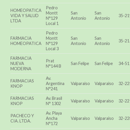
Pedro
HOMEOPATICA
Montt
San
San
VIDA Y SALUD
35-21
N°129
Antonio
Antonio
LTDA
Local 1
Pedro
FARMACIA
Montt
San
San
35-21
HOMEOPATICA
N°129
Antonio
Antonio
Local 3
FARMACIA
Prat
NUEVA
San Felipe
San Felipe
34-51
N°144 B
MODERNA
Av.
FARMACIAS
Argentina
Valparaiso
Valparaiso
32-22
KNOP
N°241
FARMACIAS
Av. Brasil
Valparaiso
Valparaiso
32-22
KNOP
N° 1302
Av. Playa
PACHECO Y
Ancha
Valparaiso
Valparaiso
32-22
CIA. LTDA.
N°172