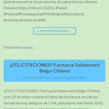
podrán encontrar los productos de Laboratorios Ximena
Polanco https://bit.ly/2IZklDG #Salud
#Natural#Homeopatía#Fitoterapia#laboratorio
#vidasana#medicina #life
CONTINUE READING
→
Posted in
Novedades
¡¡FELICITACIONES!! Farmacia Salamovich
Belgo-Chilena
POSTED ON
31 MAYO, 2019
BY
LABORATORIO
¡¡FELICITACIONES!! Farmacia Salamovich Belgo-Chilena
este 22 de Mayo cumple 82 años de existencia, una de las
farmacias más antiguas de Chile, ubicada en San Pablo 3242,
Santiago, punto de venta donde podrán encontrar los