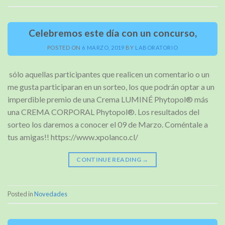
Celebremos este día con un concurso,
POSTED ON
6 MARZO, 2019
BY
LABORATORIO
sólo aquellas participantes que realicen un comentario o un
me gusta participaran en un sorteo, los que podrán optar a un
imperdible premio de una Crema LUMINÉ Phytopol® más
una CREMA CORPORAL Phytopol®. Los resultados del
sorteo los daremos a conocer el 09 de Marzo. Coméntale a
tus amigas!! https://www.xpolanco.cl/
CONTINUE READING
→
Posted in
Novedades