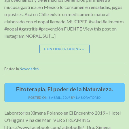
mucosa gástrica, en México lo consumen en ensaladas, jugos
o postres. Acá en Chile existe un medicamento natural
elaborado con el nopal llamado MUCIPEP. #salud #alimentos
#nopal #gastritis #prevención FUENTE View this post on
Instagram NOPAL, SU […]
CONTINUE READING
→
Posted in
Novedades
Fitoterapia, El poder de la Naturaleza.
POSTED ON
6 ABRIL, 2019
BY
LABORATORIO
Laboratorios Ximena Polanco en El Encuentro 2019 – Hotel
O’Higgins Viña del Mar VER STREAMING
https://www.facebook.com/radiobodhi/ Dra. Ximena