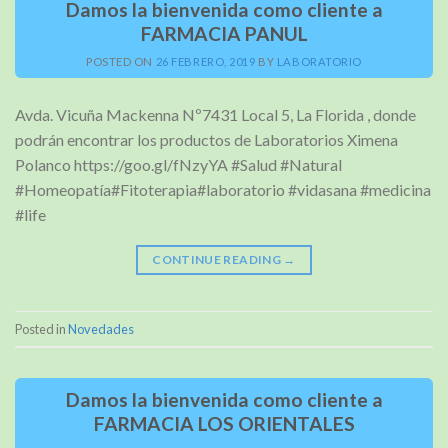
Damos la bienvenida como cliente a
FARMACIA PANUL
POSTED ON
26 FEBRERO, 2019
BY
LABORATORIO
Avda. Vicuña Mackenna Nº7431 Local 5, La Florida , donde
podrán encontrar los productos de Laboratorios Ximena
Polanco https://goo.gl/fNzyYA #Salud #Natural
#Homeopatía#Fitoterapia#laboratorio #vidasana #medicina
#life
CONTINUE READING
→
Posted in
Novedades
Damos la bienvenida como cliente a
FARMACIA LOS ORIENTALES