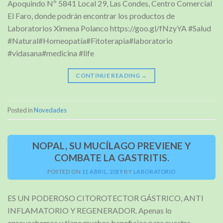
Apoquindo Nº 5841 Local 29, Las Condes, Centro Comercial
El Faro, donde podrán encontrar los productos de
Laboratorios Ximena Polanco https://goo.gl/fNzyYA #Salud
#Natural#Homeopatía#Fitoterapia#laboratorio
#vidasana#medicina #life
CONTINUE READING
→
Posted in
Novedades
NOPAL, SU MUCÍLAGO PREVIENE Y
COMBATE LA GASTRITIS.
POSTED ON
11 ABRIL, 2019
BY
LABORATORIO
ES UN PODEROSO CITOROTECTOR GÁSTRICO, ANTI
INFLAMATORIO Y REGENERADOR. Apenas lo
aprovechamos y tiene muchos beneficios para nuestra