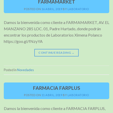
FARMAMARKET
POSTED ON
16 ABRIL, 2019
BY
LABORATORIO
Damos la bienvenida como cliente a FARMAMARKET, AV. EL
MANZANO 285 LOC. 01, Padre Hurtado, donde podrán
encontrar los productos de Laboratorios Ximena Polanco
https://goo.gl/fNzyYA
CONTINUE READING
→
Posted in
Novedades
FARMACIA FARPLUS
POSTED ON
11 ABRIL, 2019
BY
LABORATORIO
Damos la bienvenida como cliente a FARMACIA FARPLUS,