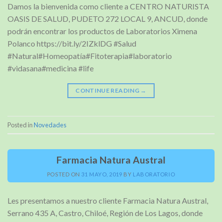
Damos la bienvenida como cliente a CENTRO NATURISTA
OASIS DE SALUD, PUDETO 272 LOCAL 9, ANCUD, donde
podrán encontrar los productos de Laboratorios Ximena
Polanco https://bit.ly/2IZklDG #Salud
#Natural#Homeopatía#Fitoterapia#laboratorio
#vidasana#medicina #life
CONTINUE READING
→
Posted in
Novedades
Farmacia Natura Austral
POSTED ON
31 MAYO, 2019
BY
LABORATORIO
Les presentamos a nuestro cliente Farmacia Natura Austral,
Serrano 435 A, Castro, Chiloé, Región de Los Lagos, donde