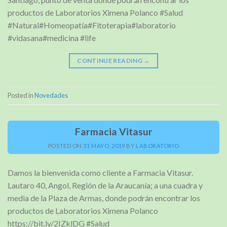
productos de Laboratorios Ximena Polanco #Salud
#Natural#Homeopatía#Fitoterapia#laboratorio
#vidasana#medicina #life
CONTINUE READING
→
Posted in
Novedades
Farmacia Vitasur
POSTED ON
31 MAYO, 2019
BY
LABORATORIO
Damos la bienvenida como cliente a Farmacia Vitasur.
Lautaro 40, Angol, Región de la Araucanía; a una cuadra y
media de la Plaza de Armas, donde podrán encontrar los
productos de Laboratorios Ximena Polanco
https://bit.ly/2IZklDG #Salud