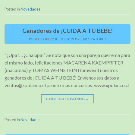
Posted in
Novedades
Ganadores de ¡CUIDA A TU BEBÉ!
POSTED ON
22 JULIO, 2019
BY
LABORATORIO
“¿Upa?… ¡Chalupa!” Se nota que son una pareja que rema para
el mismo lado, felicitaciones MACARENA KAEMPRFFER
(macablau) y TOMAS WEINSTEIN (tomwein) nuestros
ganadores de ¡CUIDA A TU BEBÉ! Envíenos sus datos a
ventas@xpolanco.cl pronto más concursos. www.xpolanco.cl
CONTINUE READING
→
Posted in
Novedades