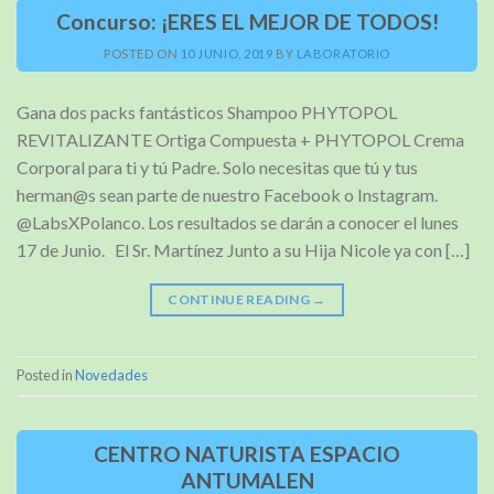
Concurso: ¡ERES EL MEJOR DE TODOS!
POSTED ON
10 JUNIO, 2019
BY
LABORATORIO
Gana dos packs fantásticos Shampoo PHYTOPOL
REVITALIZANTE Ortiga Compuesta + PHYTOPOL Crema
Corporal para ti y tú Padre. Solo necesitas que tú y tus
herman@s sean parte de nuestro Facebook o Instagram.
@LabsXPolanco. Los resultados se darán a conocer el lunes
17 de Junio. El Sr. Martínez Junto a su Hija Nicole ya con […]
CONTINUE READING
→
Posted in
Novedades
CENTRO NATURISTA ESPACIO
ANTUMALEN