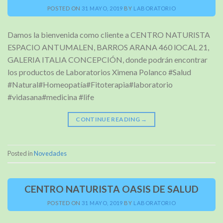
POSTED ON
31 MAYO, 2019
BY
LABORATORIO
Damos la bienvenida como cliente a CENTRO NATURISTA
ESPACIO ANTUMALEN, BARROS ARANA 460 lOCAL 21,
GALERIA ITALIA CONCEPCIÓN, donde podrán encontrar
los productos de Laboratorios Ximena Polanco #Salud
#Natural#Homeopatía#Fitoterapia#laboratorio
#vidasana#medicina #life
CONTINUE READING
→
Posted in
Novedades
CENTRO NATURISTA OASIS DE SALUD
POSTED ON
31 MAYO, 2019
BY
LABORATORIO