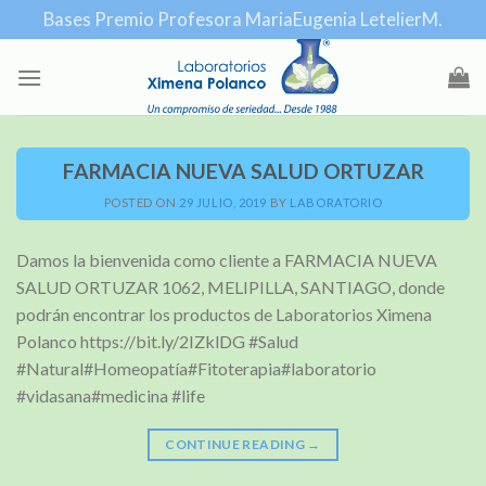
Skip
Bases Premio Profesora MariaEugenia LetelierM.
to
content
FARMACIA NUEVA SALUD ORTUZAR
POSTED ON
29 JULIO, 2019
BY
LABORATORIO
Damos la bienvenida como cliente a FARMACIA NUEVA
SALUD ORTUZAR 1062, MELIPILLA, SANTIAGO, donde
podrán encontrar los productos de Laboratorios Ximena
Polanco https://bit.ly/2IZklDG #Salud
#Natural#Homeopatía#Fitoterapia#laboratorio
#vidasana#medicina #life
CONTINUE READING
→