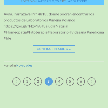
POSTED ON
26 FEBRERO, 2019
BY
LABORATORIO
Avda. Irarrázaval N° 4818 , donde podrán encontrar los
productos de Laboratorios Ximena Polanco
https://goo.gl/fNzyYA #Salud #Natural
#Homeopatía#Fitoterapia#laboratorio #vidasana #medicina
#life
CONTINUE READING
→
Posted in
Novedades
1
2
3
4
5
6