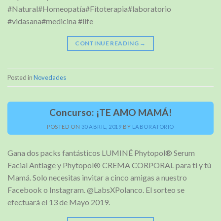
#Natural#Homeopatía#Fitoterapia#laboratorio
#vidasana#medicina #life
CONTINUE READING
→
Posted in
Novedades
Concurso: ¡TE AMO MAMÁ!
POSTED ON
30 ABRIL, 2019
BY
LABORATORIO
Gana dos packs fantásticos LUMINÉ Phytopol® Serum
Facial Antiage y Phytopol® CREMA CORPORAL para ti y tú
Mamá. Solo necesitas invitar a cinco amigas a nuestro
Facebook o Instagram. @LabsXPolanco. El sorteo se
efectuará el 13 de Mayo 2019.